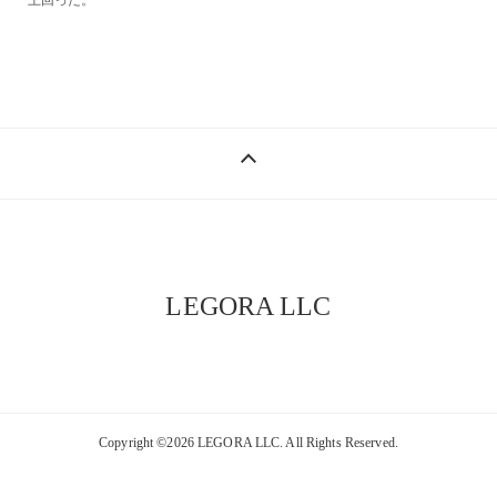
上回った。
keyboard_control_key
LEGORA LLC
Copyright ©2026 LEGORA LLC. All Rights Reserved.