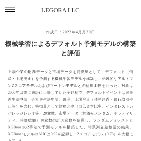
LEGORA LLC
作成日：2022年4月月29日
機械学習によるデフォルト予測モデルの構築
と評価
上場企業の財務データと市場データを特徴量として、デフォルト（倒
産・上場廃止）を予測する機械学習モデルを構築し、伝統的なアルトマ
ンZスコアモデルおよびマートンモデルとの精度比較を行った。対象は
2000年以降に東証に上場していた全銘柄で、デフォルトイベントは民事
再生法申請、会社更生法申請、破産、上場廃止（債務超過・銀行取引停
止等）を含む。特徴量として財務比率（自己資本比率、インタレストカ
バレッジレシオ等）20変数、市場データ（株価モメンタム、ボラティリ
ティ、時価総額）10変数の計30変数を使用し、ランダムフォレストと
XGBoostの2手法で予測モデルを構築した。時系列交差検証の結果、
XGBoostモデルのAUCは0.92を記録し、Zスコアモデル（0.78）を大幅に