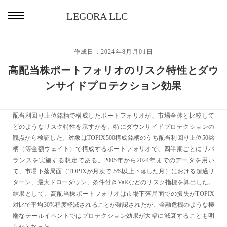
LEGORA LLC
作成日：2024年8月月01日
高配当株ポートフォリオのリスク特性とダウ
ンサイドプロテクション効果
配当利回り上位銘柄で構成したポートフォリオが、市場全体と比較して
どのようなリスク特性を示すかを、特にダウンサイドプロテクションの
観点から検証した。対象はTOPIX500構成銘柄のうち配当利回り上位50銘
柄（等金額ウェイト）で構成するポートフォリオで、四半期ごとにリバ
ランスを実施する想定である。2005年から2024年までのデータを用い
て、市場下落局面（TOPIXが月次で-5%以上下落した月）における超過リ
ターン、最大ドローダウン、条件付きVaRなどのリスク指標を算出した。
結果として、高配当株ポートフォリオは市場下落局面での損失がTOPIX
対比で平均30%程度軽減されることが確認されたが、金融危機のような極
端なテールイベントではプロテクション効果が大幅に減衰することも明