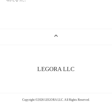
らかとなった。
keyboard_control_key
LEGORA LLC
Copyright ©2026 LEGORA LLC. All Rights Reserved.